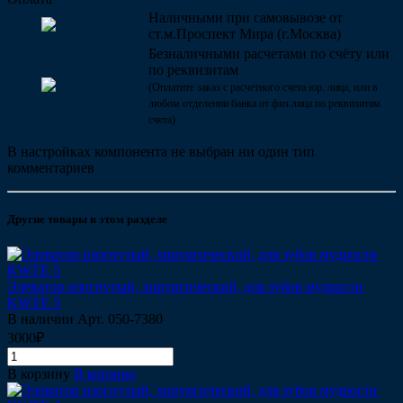
Наличными при самовывозе от
ст.м.Проспект Мира (г.Москва)
Безналичными расчетами по счёту или
по реквизитам
(Оплатите заказ с расчетного счета юр. лица, или в
любом отделении банка от физ.лица по реквизитам
счета)
В настройках компонента не выбран ни один тип
комментариев
Другие товары в этом разделе
Элеватор изогнутый, хирургический, для зубов мудрости
KWTE 5
В наличии
Арт.
050-7380
3000₽
В корзину
В корзине