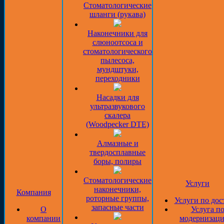
Стоматологические
шланги (рукава)
Наконечники для
слюноотсоса и
стоматологического
пылесоса,
мундштуки,
переходники
Насадки для
ультразвукового
скалера
(Woodpecker DTE)
Алмазные и
твердосплавные
боры, полиры
Стоматологические
Услуги
наконечники,
Компания
роторные группы,
Услуги по дос
запасные части
О
Услуга п
компании
модернизаци