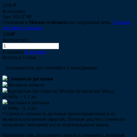
2200 ₽
В наличии
Арт.
050-2780
Отправим в
Москву и область
на следующий день.
Условия
доставки и оплаты.
2200₽
Количество:
В корзину
В корзине
Купить в 1 клик
Актуальность цен уточняйте у менеджеров!
Стоимость доставки
Москва и область
Курьерская Доставка по Москве (в пределах Мкад)
от 600р. ~1-2 дн.
Доставка в регионы
от 600р. ~2-3 дн.
* Сроки и стоимость доставки ориентировочные и не
являются публичной офертой. Полный рассчет стоимости
произведет менеджер после подтверждения заказа.
Напишите нам, расскажем о товаре и поможем с выбором