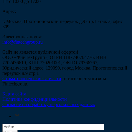
Пт с 10:00 до 17:00
Адрес:
г. Москва, Протопоповский переулок д.9 стр.1 этаж 3, офис
309
Электронная почта:
info@fintechgroup.ru
Сайт не является публичной офертой
ООО «ФинТехГрупп», ОГРН 1187746764776, ИНН
7702436619, КПП 770201001, ОКПО 79366767,
Юридический адрес: 129090, город Москва, Протопоповский
переулок д.9 стр.1
Стоматологические запчасти
от интернет магазина
Fintechgroup.
Карта сайта
Политика конфиденциальности
Согласие на обработку персональных данных