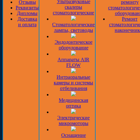
Ультразвуковые
Отзывы
ремонту
скалеры
Реквизиты
стоматологиче
стоматологические
Дипломы
оборудован
Доставка
Ремонт
и оплата
Стоматологические
стоматологич
лампы, световоды
наконечник
Эндодонтическое
оборудование
Аппараты AIR
FLOW
Интраоральные
камеры и системы
отбеливания
Медицинская
оптика
Электрические
микромоторы
Оснащение