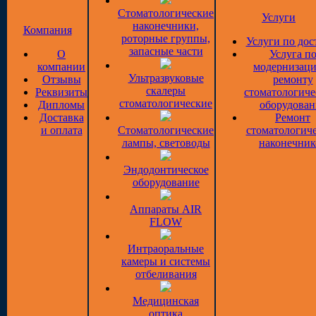
Стоматологические
Услуги
наконечники,
Компания
роторные группы,
Услуги по дос
запасные части
О
Услуга п
компании
модернизаци
Ультразвуковые
Отзывы
ремонту
скалеры
Реквизиты
стоматологиче
стоматологические
Дипломы
оборудован
Доставка
Ремонт
и оплата
Стоматологические
стоматологич
лампы, световоды
наконечник
Эндодонтическое
оборудование
Аппараты AIR
FLOW
Интраоральные
камеры и системы
отбеливания
Медицинская
оптика