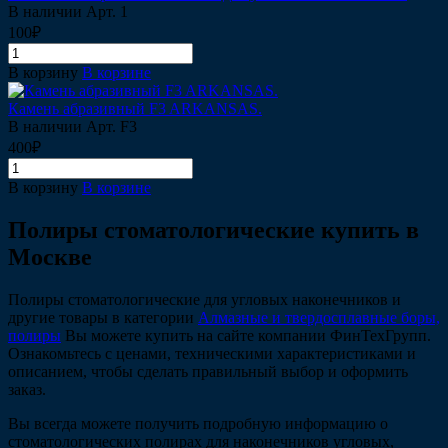
В наличии
Арт.
1
100₽
В корзину
В корзине
Камень абразивный F3 ARKANSAS.
В наличии
Арт.
F3
400₽
В корзину
В корзине
Полиры стоматологические купить в
Москве
Полиры стоматологические для угловых наконечников и
другие товары в категории
Алмазные и твердосплавные боры,
полиры
Вы можете купить на сайте компании ФинТехГрупп.
Ознакомьтесь с ценами, техническими характеристиками и
описанием, чтобы сделать правильный выбор и оформить
заказ.
Вы всегда можете получить подробную информацию о
стоматологических полирах для наконечников угловых,