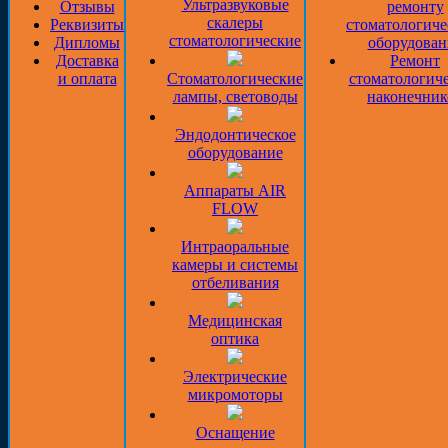
Ультразвуковые
Отзывы
ремонту
скалеры
Реквизиты
стоматологиче
стоматологические
Дипломы
оборудован
Доставка
Ремонт
и оплата
Стоматологические
стоматологич
лампы, световоды
наконечник
Эндодонтическое
оборудование
Аппараты AIR
FLOW
Интраоральные
камеры и системы
отбеливания
Медицинская
оптика
Электрические
микромоторы
Оснащение