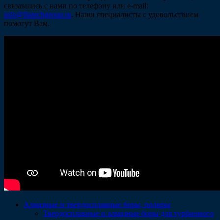
связавшись с нами по телефону или e-mail:
info@fintechgroup.ru
. Наши специалисты с удовольствием
помогут Вам.
Алмазные и твердосплавные боры, полиры
Твердосплавные и алмазные боры для турбинного