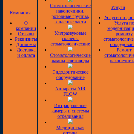
Стоматологические
Услуги
наконечники,
Компания
роторные группы,
Услуги по дос
запасные части
О
Услуга п
компании
модернизаци
Ультразвуковые
Отзывы
ремонту
скалеры
Реквизиты
стоматологиче
стоматологические
Дипломы
оборудован
Доставка
Ремонт
и оплата
Стоматологические
стоматологич
лампы, световоды
наконечник
Эндодонтическое
оборудование
Аппараты AIR
FLOW
Интраоральные
камеры и системы
отбеливания
Медицинская
оптика