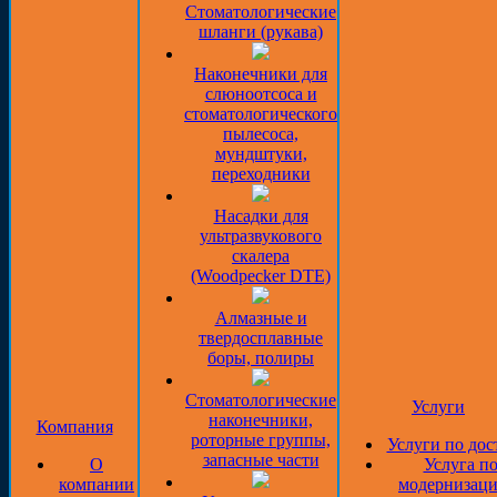
Стоматологические
шланги (рукава)
Наконечники для
слюноотсоса и
стоматологического
пылесоса,
мундштуки,
переходники
Насадки для
ультразвукового
скалера
(Woodpecker DTE)
Алмазные и
твердосплавные
боры, полиры
Стоматологические
Услуги
наконечники,
Компания
роторные группы,
Услуги по дос
запасные части
О
Услуга п
компании
модернизаци