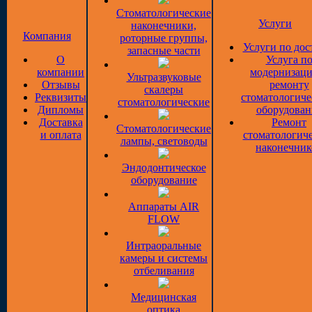
Стоматологические
Услуги
наконечники,
Компания
роторные группы,
Услуги по дос
запасные части
О
Услуга п
компании
модернизаци
Ультразвуковые
Отзывы
ремонту
скалеры
Реквизиты
стоматологиче
стоматологические
Дипломы
оборудован
Доставка
Ремонт
Стоматологические
и оплата
стоматологич
лампы, световоды
наконечник
Эндодонтическое
оборудование
Аппараты AIR
FLOW
Интраоральные
камеры и системы
отбеливания
Медицинская
оптика