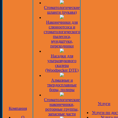
Стоматологические
шланги (рукава)
Наконечники для
слюноотсоса и
стоматологического
пылесоса,
мундштуки,
переходники
Насадки для
ультразвукового
скалера
(Woodpecker DTE)
Алмазные и
твердосплавные
боры, полиры
Стоматологические
Услуги
наконечники,
Компания
роторные группы,
Услуги по дос
запасные части
О
Услуга п