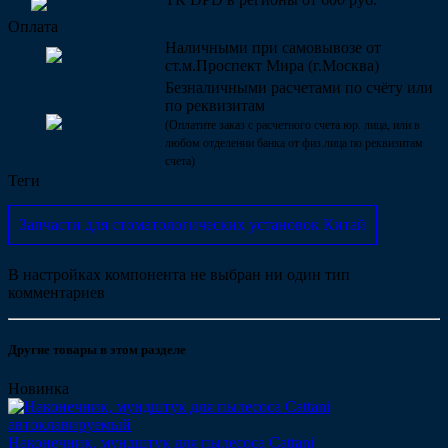
Оплата
Наличными при самовывозе от
ст.м.Проспект Мира (г.Москва)
Безналичными расчетами по счёту или
по реквизитам
(Оплатите заказ с расчетного счета юр. лица, или в
любом отделении банка от физ.лица по реквизитам
счета)
Теги
Запчасти для стоматологических установок Китай
В настройках компонента не выбран ни один тип
комментариев
Другие товары в этом разделе
Новинка
Наконечник, мундштук для пылесоса Cattani