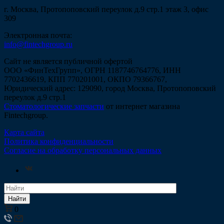
г. Москва, Протопоповский переулок д.9 стр.1 этаж 3, офис
309
Электронная почта:
info@fintechgroup.ru
Сайт не является публичной офертой
ООО «ФинТехГрупп», ОГРН 1187746764776, ИНН
7702436619, КПП 770201001, ОКПО 79366767,
Юридический адрес: 129090, город Москва, Протопоповский
переулок д.9 стр.1
Стоматологические запчасти
от интернет магазина
Fintechgroup.
Карта сайта
Политика конфиденциальности
Согласие на обработку персональных данных
Найти
0