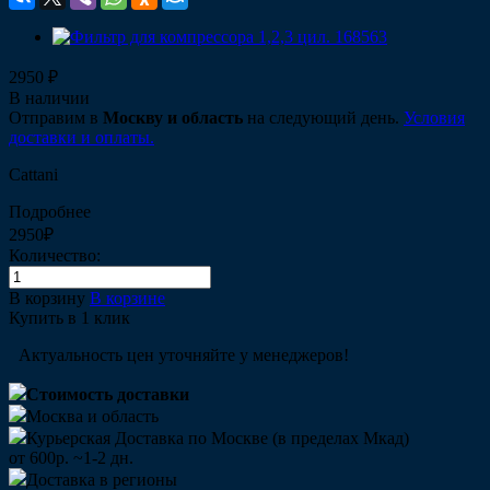
2950 ₽
В наличии
Отправим в
Москву и область
на следующий день.
Условия
доставки и оплаты.
Cattani
Подробнее
2950₽
Количество:
В корзину
В корзине
Купить в 1 клик
Актуальность цен уточняйте у менеджеров!
Стоимость доставки
Москва и область
Курьерская Доставка по Москве (в пределах Мкад)
от 600р. ~1-2 дн.
Доставка в регионы