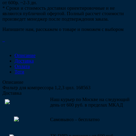
от 600р. ~2-3 дн.
* Сроки и стоимость доставки ориентировочные и не
являются публичной офертой. Полный рассчет стоимости
произведет менеджер после подтверждения заказа.
Напишите нам, расскажем о товаре и поможем с выбором
Описание
Доставка
Оплата
Теги
Описание
Фильтр для компрессора 1,2,3 цил. 168563
Доставка
Наш курьер по Москве на следующий
день от 600 руб. в пределах МКАД
Самовывоз – бесплатно
ТК DPD в регионы от 600 руб.