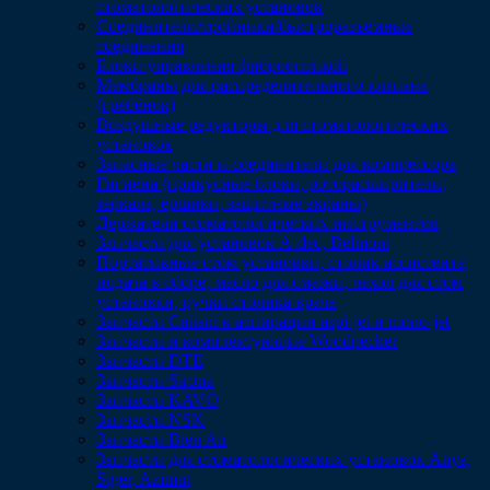
стоматологических установок
Соединители/тройники/быстроразъемные
соединения
Блоки управления фиброоптикой
Мембраны для распределительного клапана
(гребёнок)
Воздушные редукторы для стоматологических
установок
Запасные части и соединители для компрессора
Гигиена (прикусные блоки, роторасширители,
зеркала, ёршики, защитные экраны)
Держатели стоматологических инструментов
Запчасти для установок A-dec, Belmont
Портативные стом установки, столик ассистента,
подача в сборе, масло для смазки, чехол для стом
установки, ручки столика врача
Запчасти Cattani к аспирации aspi-jet и mono-jet
Запчасти и комплектующие Woodpecker
Запчасти DTE
Запчасти Sirona
Запчасти KAVO
Запчасти NSK
Запчасти Bien Air
Запчасти для стоматологических установок Anya,
Siger, Azimut