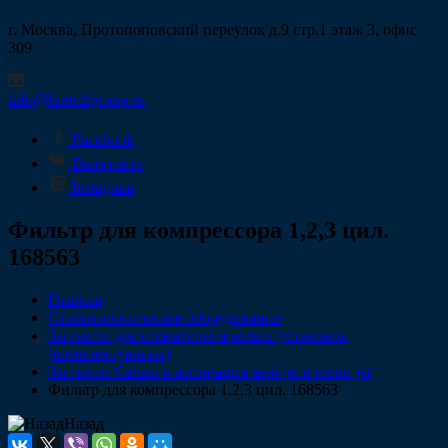
г. Москва, Протопоповский переулок д.9 стр.1 этаж 3, офис
309
info@fintechgroup.ru
Facebook
Вконтакте
Instagram
Фильтр для компрессора 1,2,3 цил.
168563
Главная
Стоматологическое оборудование
Запчасти для стоматологических установок
(комплектующие)
Запчасти Cattani к аспирации aspi-jet и mono-jet
Фильтр для компрессора 1,2,3 цил. 168563
Назад