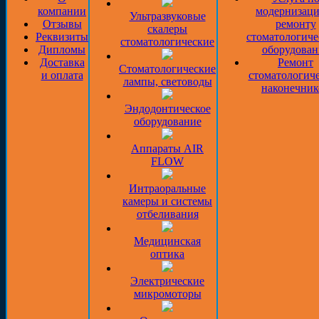
компании
модернизаци
Ультразвуковые
Отзывы
ремонту
скалеры
Реквизиты
стоматологиче
стоматологические
Дипломы
оборудован
Доставка
Ремонт
Стоматологические
и оплата
стоматологич
лампы, световоды
наконечник
Эндодонтическое
оборудование
Аппараты AIR
FLOW
Интраоральные
камеры и системы
отбеливания
Медицинская
оптика
Электрические
микромоторы