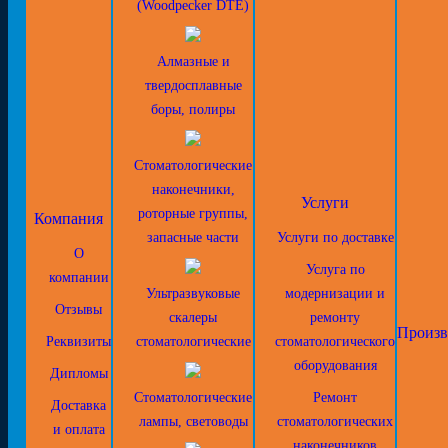
(Woodpecker DTE)
Алмазные и
твердосплавные
боры, полиры
Стоматологические
наконечники,
Услуги
роторные группы,
Компания
запасные части
Услуги по доставке
О
Услуга по
компании
Ультразвуковые
модернизации и
Отзывы
скалеры
ремонту
Произв
Реквизиты
стоматологические
стоматологического
оборудования
Дипломы
Стоматологические
Ремонт
Доставка
лампы, световоды
стоматологических
и оплата
наконечников