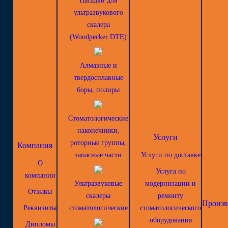
Насадки для
ультразвукового
скалера
(Woodpecker DTE)
Алмазные и
твердосплавные
боры, полиры
Стоматологические
наконечники,
Услуги
роторные группы,
Компания
запасные части
Услуги по доставке
О
Услуга по
компании
Ультразвуковые
модернизации и
Отзывы
скалеры
ремонту
Произв
Реквизиты
стоматологические
стоматологического
оборудования
Дипломы