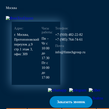
Москва
Адрес:
Часы
Телефон:
работы:
г. Москва,
+7 (910) 482-22-82
Пн –
Протопоповский
+7 (985) 764-74-61
Чт с
переулок д.9
Почта
10:00
стр.1 этаж 3,
info@fintechgroup.ru
до
офис 309
17:30
Пт с
10:00
до
17:00
Войти
Заказать звонок