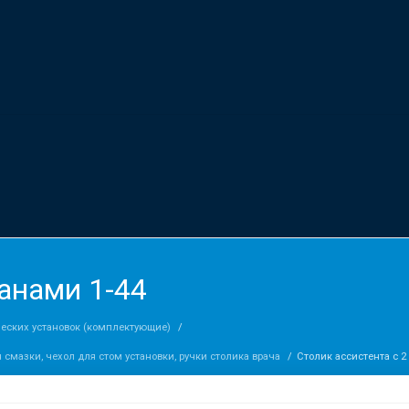
панами 1-44
ческих установок (комплектующие)
я смазки, чехол для стом установки, ручки столика врача
Столик ассистента с 2