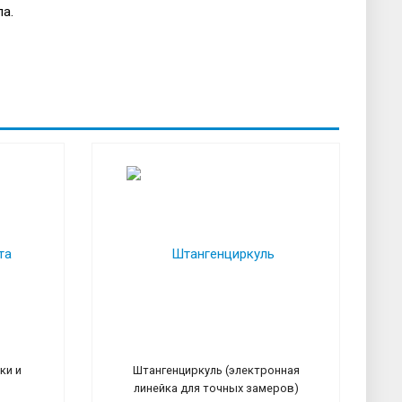
а.
ки и
Штангенциркуль (электронная
в
линейка для точных замеров)