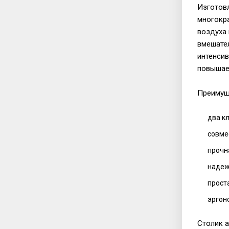
Изготовл
многокра
воздуха 
вмешател
интенсив
повышае
Преимущ
два к
совме
прочн
надеж
прост
эргон
Столик а