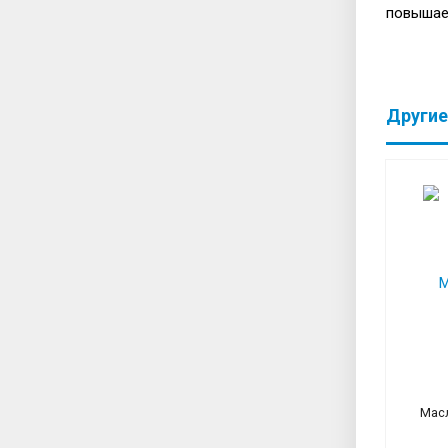
повышае
Другие
Масл