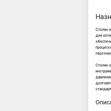
Назн
Столик 
для опти
обеспечи
процесс
персона
Столик 
инструме
давления
долгове
стандарт
Опис