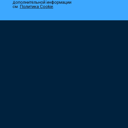
1
Выберите товар
дополнительной информации
см.
Политика Cookie
.
Добавьте необходимые товары в корзину.
2
Оформите заказ
Заполните все необходимые поля, и мы сразу приступим к
его обработке.
3
Подтверждение заказа
Наш менеджер свяжется с вами в ближайшее время для
уточнения деталей.
Не нашли что искали?
Поможем с выбором, ответим на все вопросы,
подготовим индивидуальное предложение