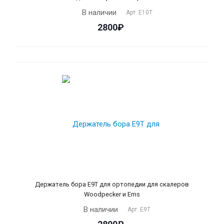
В наличии
Арт.
Е10Т
2800₽
Держатель бора Е9T для ортопедии для скалеров
Woodpecker и Ems
В наличии
Арт.
Е9Т