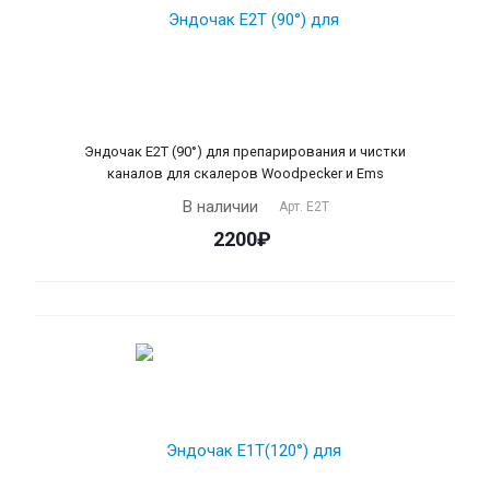
Эндочак Е2T (90°) для препарирования и чистки
каналов для скалеров Woodpecker и Ems
В наличии
Арт.
Е2Т
2200₽