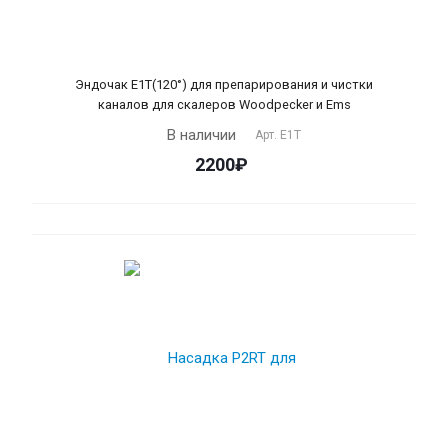
Эндочак Е1T(120°) для препарирования и чистки
каналов для скалеров Woodpecker и Ems
В наличии
Арт.
Е1Т
2200₽