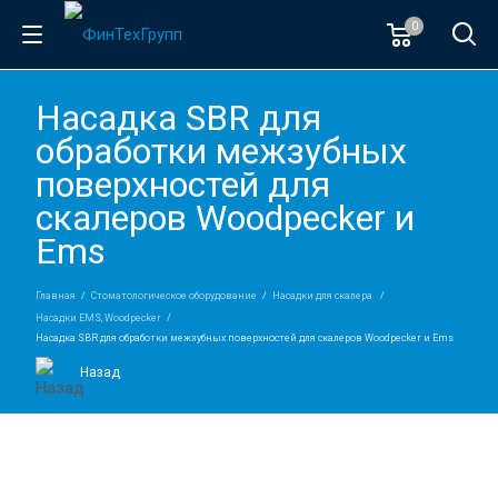
0
Насадка SBR для
обработки межзубных
поверхностей для
скалеров Woodpecker и
Ems
Главная
Стоматологическое оборудование
Насадки для скалера
Насадки EMS, Woodpecker
Насадка SBR для обработки межзубных поверхностей для скалеров Woodpecker и Ems
Назад