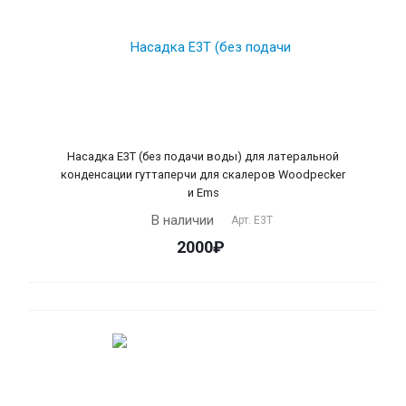
Насадка Е3T (без подачи воды) для латеральной
конденсации гуттаперчи для скалеров Woodpecker
и Ems
В наличии
Арт.
Е3Т
2000₽