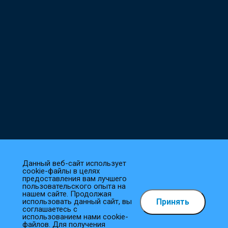
Данный веб-сайт использует
cookie-файлы в целях
предоставления вам лучшего
пользовательского опыта на
нашем сайте. Продолжая
Принять
использовать данный сайт, вы
Как сделать заказ?
соглашаетесь с
использованием нами cookie-
файлов. Для получения