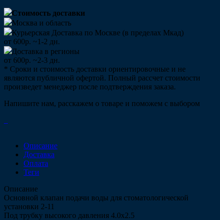
Стоимость доставки
Москва и область
Курьерская Доставка по Москве (в пределах Мкад)
от 600р. ~1-2 дн.
Доставка в регионы
от 600р. ~2-3 дн.
* Сроки и стоимость доставки ориентировочные и не
являются публичной офертой. Полный рассчет стоимости
произведет менеджер после подтверждения заказа.
Напишите нам, расскажем о товаре и поможем с выбором
Описание
Доставка
Оплата
Теги
Описание
Основной клапан подачи воды для стоматологической
установки 2-11
Под трубку высокого давления 4.0х2.5