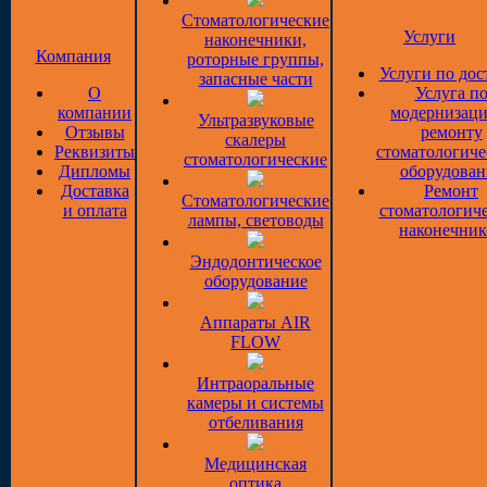
Стоматологические
Услуги
наконечники,
Компания
роторные группы,
Услуги по дос
запасные части
О
Услуга п
компании
модернизаци
Ультразвуковые
Отзывы
ремонту
скалеры
Реквизиты
стоматологиче
стоматологические
Дипломы
оборудован
Доставка
Ремонт
Стоматологические
и оплата
стоматологич
лампы, световоды
наконечник
Эндодонтическое
оборудование
Аппараты AIR
FLOW
Интраоральные
камеры и системы
отбеливания
Медицинская
оптика