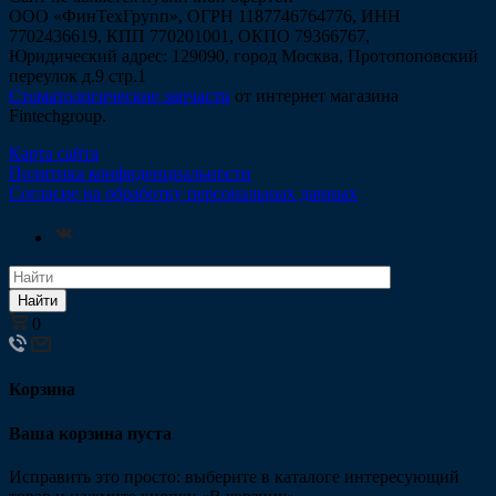
ООО «ФинТехГрупп», ОГРН 1187746764776, ИНН
7702436619, КПП 770201001, ОКПО 79366767,
Юридический адрес: 129090, город Москва, Протопоповский
переулок д.9 стр.1
Стоматологические запчасти
от интернет магазина
Fintechgroup.
Карта сайта
Политика конфиденциальности
Согласие на обработку персональных данных
Найти
0
Корзина
Ваша корзина пуста
Исправить это просто: выберите в каталоге интересующий