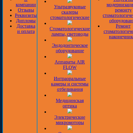
компании
модернизаци
Ультразвуковые
Отзывы
ремонту
скалеры
Реквизиты
стоматологиче
стоматологические
Дипломы
оборудован
Доставка
Ремонт
Стоматологические
и оплата
стоматологич
лампы, световоды
наконечник
Эндодонтическое
оборудование
Аппараты AIR
FLOW
Интраоральные
камеры и системы
отбеливания
Медицинская
оптика
Электрические
микромоторы