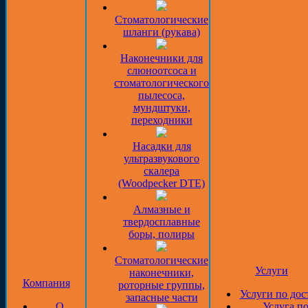
Стоматологические
шланги (рукава)
Наконечники для
слюноотсоса и
стоматологического
пылесоса,
мундштуки,
переходники
Насадки для
ультразвукового
скалера
(Woodpecker DTE)
Алмазные и
твердосплавные
боры, полиры
Стоматологические
Услуги
наконечники,
Компания
роторные группы,
Услуги по дос
запасные части
О
Услуга п