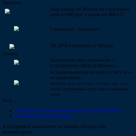
Доставка
Наш курьер по Москве на следующий
день от 600 руб. в пределах МКАД
Самовывоз – бесплатно
ТК DPD в регионы от 600 руб.
Оплата
Наличными при самовывозе от
ст.м.Проспект Мира (г.Москва)
Безналичными расчетами по счёту или
по реквизитам
(Оплатите заказ с расчетного счета юр. лица, или в
любом отделении банка от физ.лица по реквизитам
счета)
Теги
Запчасти для стоматологических установок Китай
Клапана стоматологические
В настройках компонента не выбран ни один тип
комментариев