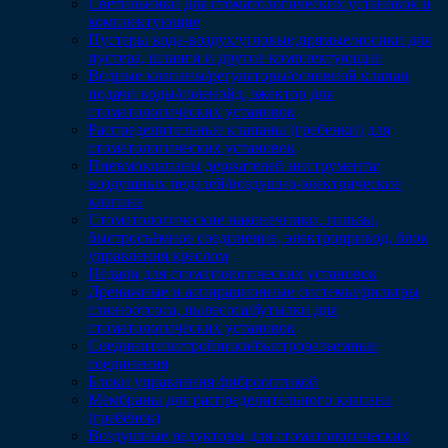
Светильники для стоматологических установок и
комплектующие
Пустеры вода-воздух/угловые,прямые/носики для
пустера, шланги и другие комплектующие
Водные клапаны/регуляторы/основной клапан
подачи воды/соленойд, эжектор для
стоматологических установок
Распределительные клапаны (гребенки) для
стоматологических установок
Пневмоклапаны держателей инструмента/
воздушных педалей/воздушно-электрические
клапана
Стоматологические наконечники, гильзы,
быстросъёмное соединение, электропривод, блок
управления креслом
Педали для стоматологических установок
Дренажные и аспирационные системы/фильтры
слюноотсоса, пылесоса/бутылки для
стоматологических установок
Соединители/тройники/быстроразъемные
соединения
Блоки управления фиброоптикой
Мембраны для распределительного клапана
(гребёнок)
Воздушные редукторы для стоматологических