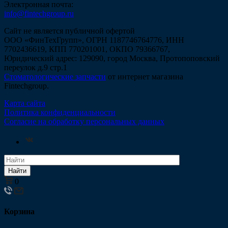
Электронная почта:
info@fintechgroup.ru
Сайт не является публичной офертой
ООО «ФинТехГрупп», ОГРН 1187746764776, ИНН
7702436619, КПП 770201001, ОКПО 79366767,
Юридический адрес: 129090, город Москва, Протопоповский
переулок д.9 стр.1
Стоматологические запчасти
от интернет магазина
Fintechgroup.
Карта сайта
Политика конфиденциальности
Согласие на обработку персональных данных
Найти
0
Корзина