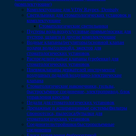
(комплектующие)
Комплектующие для VDW Raypex, Dentsply
Светильники для стоматологических установок и
комплектующие
Стоматологические светильники
Пустеры вода-воздух/угловые,прямые/носики для
пустера, шланги и другие комплектующие
Водные клапаны/регуляторы/основной клапан
подачи воды/соленойд, эжектор для
стоматологических установок
Распределительные клапаны (гребенки) для
стоматологических установок
Пневмоклапаны держателей инструмента/
воздушных педалей/воздушно-электрические
клапана
Стоматологические наконечники, гильзы,
быстросъёмное соединение, электропривод, блок
управления креслом
Педали для стоматологических установок
Дренажные и аспирационные системы/фильтры
слюноотсоса, пылесоса/бутылки для
стоматологических установок
Соединители/тройники/быстроразъемные
соединения
Блоки управления фиброоптикой