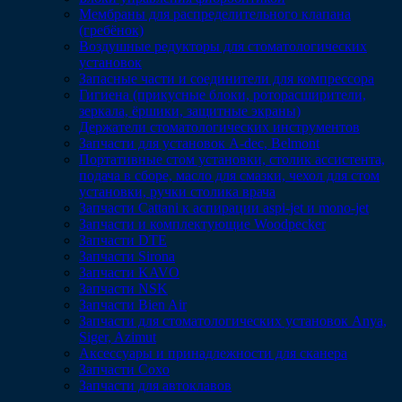
Мембраны для распределительного клапана
(гребёнок)
Воздушные редукторы для стоматологических
установок
Запасные части и соединители для компрессора
Гигиена (прикусные блоки, роторасширители,
зеркала, ёршики, защитные экраны)
Держатели стоматологических инструментов
Запчасти для установок A-dec, Belmont
Портативные стом установки, столик ассистента,
подача в сборе, масло для смазки, чехол для стом
установки, ручки столика врача
Запчасти Cattani к аспирации aspi-jet и mono-jet
Запчасти и комплектующие Woodpecker
Запчасти DTE
Запчасти Sirona
Запчасти KAVO
Запчасти NSK
Запчасти Bien Air
Запчасти для стоматологических установок Anya,
Siger, Azimut
Аксессуары и принадлежности для сканера
Запчасти Coxo
Запчасти для автоклавов