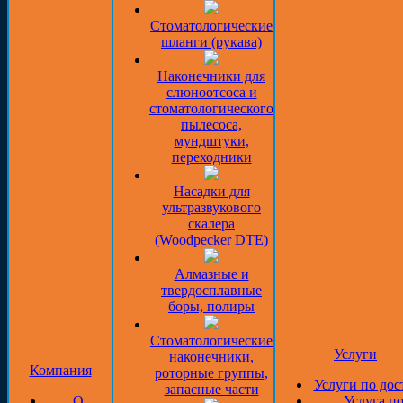
Стоматологические
шланги (рукава)
Наконечники для
слюноотсоса и
стоматологического
пылесоса,
мундштуки,
переходники
Насадки для
ультразвукового
скалера
(Woodpecker DTE)
Алмазные и
твердосплавные
боры, полиры
Стоматологические
Услуги
наконечники,
Компания
роторные группы,
Услуги по дос
запасные части
О
Услуга п