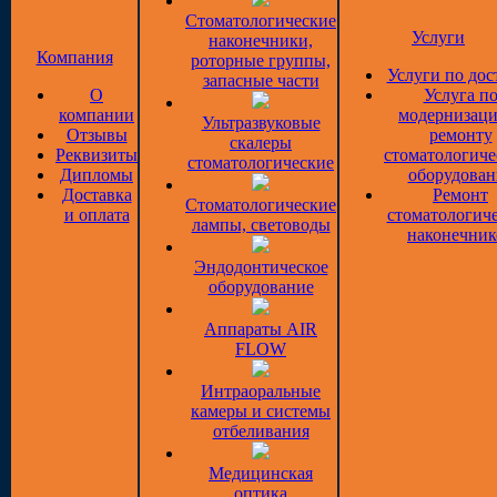
Стоматологические
Услуги
наконечники,
Компания
роторные группы,
Услуги по дос
запасные части
О
Услуга п
компании
модернизаци
Ультразвуковые
Отзывы
ремонту
скалеры
Реквизиты
стоматологиче
стоматологические
Дипломы
оборудован
Доставка
Ремонт
Стоматологические
и оплата
стоматологич
лампы, световоды
наконечник
Эндодонтическое
оборудование
Аппараты AIR
FLOW
Интраоральные
камеры и системы
отбеливания
Медицинская
оптика