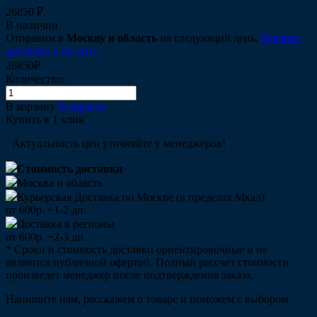
26850 ₽
В наличии
Отправим в
Москву и область
на следующий день.
Условия
доставки и оплаты.
26850₽
Количество:
В корзину
В корзине
Купить в 1 клик
Актуальность цен уточняйте у менеджеров!
Стоимость доставки
Москва и область
Курьерская Доставка по Москве (в пределах Мкад)
от 600р. ~1-2 дн.
Доставка в регионы
от 600р. ~2-3 дн.
* Сроки и стоимость доставки ориентировочные и не
являются публичной офертой. Полный рассчет стоимости
произведет менеджер после подтверждения заказа.
Напишите нам, расскажем о товаре и поможем с выбором