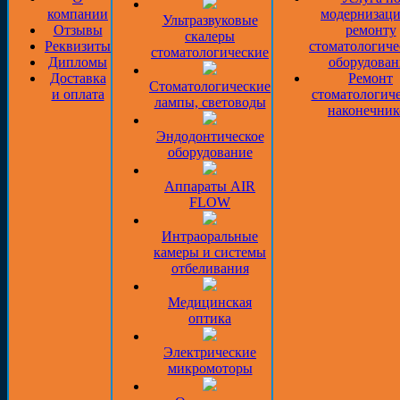
компании
модернизаци
Ультразвуковые
Отзывы
ремонту
скалеры
Реквизиты
стоматологиче
стоматологические
Дипломы
оборудован
Доставка
Ремонт
Стоматологические
и оплата
стоматологич
лампы, световоды
наконечник
Эндодонтическое
оборудование
Аппараты AIR
FLOW
Интраоральные
камеры и системы
отбеливания
Медицинская
оптика
Электрические
микромоторы