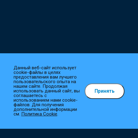
Данный веб-сайт использует
cookie-файлы в целях
предоставления вам лучшего
пользовательского опыта на
нашем сайте. Продолжая
Принять
использовать данный сайт, вы
Как сделать заказ?
соглашаетесь с
использованием нами cookie-
файлов. Для получения
1
Выберите товар
дополнительной информации
см.
Политика Cookie
.
Добавьте необходимые товары в корзину.
2
Оформите заказ
Заполните все необходимые поля, и мы сразу приступим к