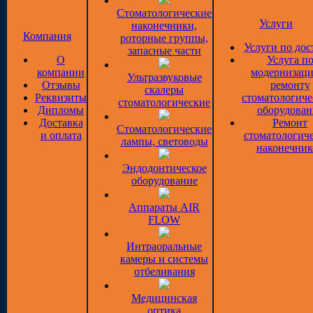
Стоматологические
Услуги
наконечники,
Компания
роторные группы,
Услуги по дос
запасные части
О
Услуга п
компании
модернизаци
Ультразвуковые
Отзывы
ремонту
скалеры
Реквизиты
стоматологиче
стоматологические
Дипломы
оборудован
Доставка
Ремонт
Стоматологические
и оплата
стоматологич
лампы, световоды
наконечник
Эндодонтическое
оборудование
Аппараты AIR
FLOW
Интраоральные
камеры и системы
отбеливания
Медицинская
оптика