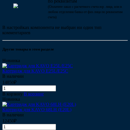
по реквизитам
(Оплатите заказ с расчетного счета юр. лица, или в
любом отделении банка от физ.лица по реквизитам
счета)
В настройках компонента не выбран ни один тип
комментариев
Другие товары в этом разделе
Новинка
Картридж для KAVO E25L/E25C
В наличии
14850₽
В корзину
В корзине
Новинка
Картридж для KAVO 68LH (E20L)
В наличии
12450₽