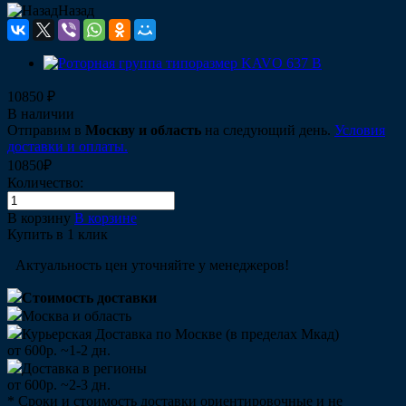
Назад
10850 ₽
В наличии
Отправим в
Москву и область
на следующий день.
Условия
доставки и оплаты.
10850₽
Количество:
В корзину
В корзине
Купить в 1 клик
Актуальность цен уточняйте у менеджеров!
Стоимость доставки
Москва и область
Курьерская Доставка по Москве (в пределах Мкад)
от 600р. ~1-2 дн.
Доставка в регионы
от 600р. ~2-3 дн.
* Сроки и стоимость доставки ориентировочные и не