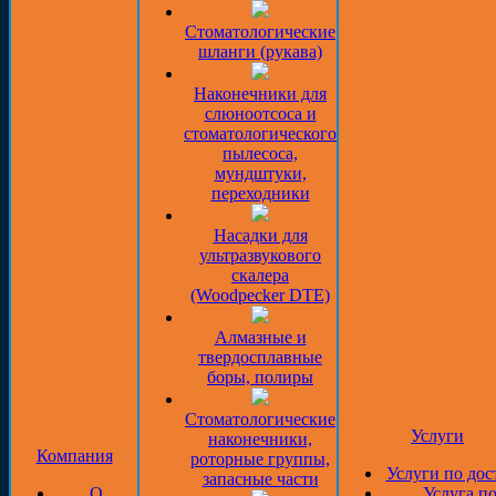
Стоматологические
шланги (рукава)
Наконечники для
слюноотсоса и
стоматологического
пылесоса,
мундштуки,
переходники
Насадки для
ультразвукового
скалера
(Woodpecker DTE)
Алмазные и
твердосплавные
боры, полиры
Стоматологические
Услуги
наконечники,
Компания
роторные группы,
Услуги по дос
запасные части
О
Услуга п