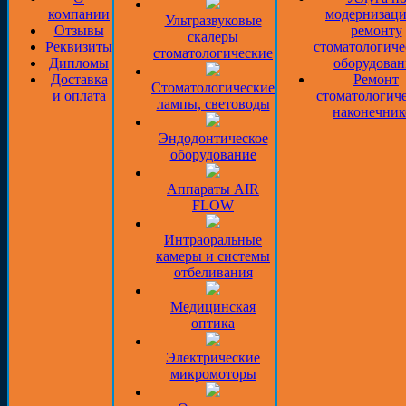
компании
модернизаци
Ультразвуковые
Отзывы
ремонту
скалеры
Реквизиты
стоматологиче
стоматологические
Дипломы
оборудован
Доставка
Ремонт
Стоматологические
и оплата
стоматологич
лампы, световоды
наконечник
Эндодонтическое
оборудование
Аппараты AIR
FLOW
Интраоральные
камеры и системы
отбеливания
Медицинская
оптика
Электрические
микромоторы